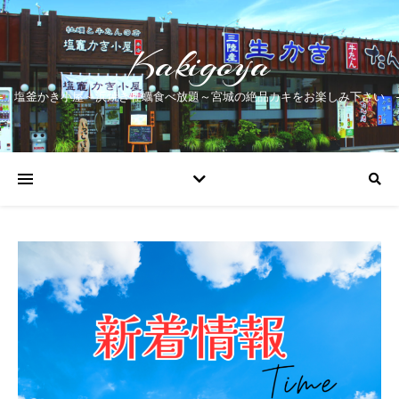
Kakigoya
塩釜かき小屋～浜焼き牡蠣食べ放題～宮城の絶品カキをお楽しみ下さい